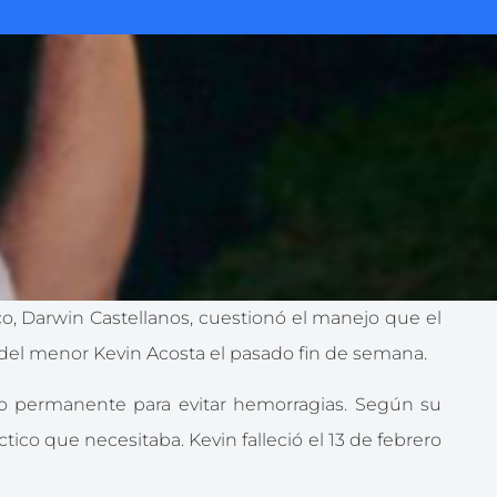
co, Darwin Castellanos, cuestionó el manejo que el
o del menor Kevin Acosta el pasado fin de semana.
to permanente para evitar hemorragias. Según su
ico que necesitaba. Kevin falleció el 13 de febrero