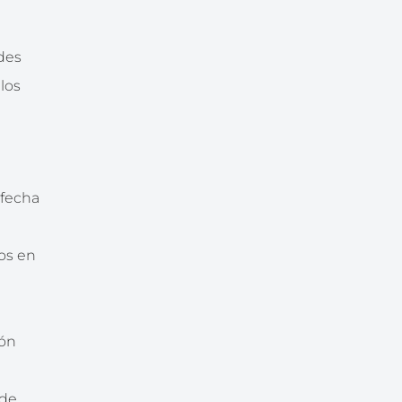
ades
 los
 fecha
ios en
ión
 de