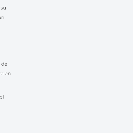
 su
an
s de
to en
el