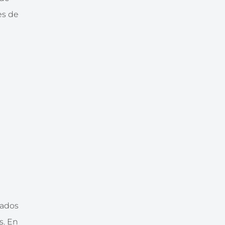
es de
gados
s. En