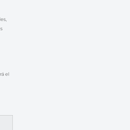
les,
es
rá el